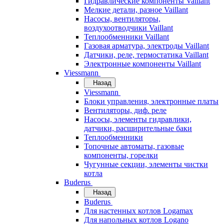
Гидравлические компоненты Vaillant
Мелкие детали, разное Vaillant
Насосы, вентиляторы,
воздухоотводчики Vaillant
Теплообменники Vaillant
Газовая арматура, электроды Vaillant
Датчики, реле, термостатика Vaillant
Электронные компоненты Vaillant
Viessmann
Назад
Viessmann
Блоки управления, электронные платы
Вентиляторы, диф. реле
Насосы, элементы гидравлики,
датчики, расширительные баки
Теплообменники
Топочные автоматы, газовые
компоненты, горелки
Чугунные секции, элементы чистки
котла
Buderus
Назад
Buderus
Для настенных котлов Logamax
Для напольных котлов Logano