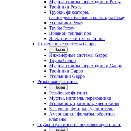
Муфты, гильзы, переходники Рехау
Тройники Рехау
Трубки, фиксаторы,
распределительные коллекторы Рехау
Угольники Рехау
Трубы Рехау
Водяной тёплый пол
Электрический тёплый пол
Инженерные системы Gappo
Назад
Инженерные системы Gappo
Трубы Gappo
Муфты, гильзы, переходники Gappo
Тройники Gappo
Угольники Gappo
Резьбовые фитинги
Назад
Резьбовые фитинги
Муфты, ниппеля, переходники
Угольники, тройники, крестовины
Заглушки, футорки, удлинители
Американки, фильтры, обратные
клапаны
Трубы и фитинги из нержавеющей стали
Назад