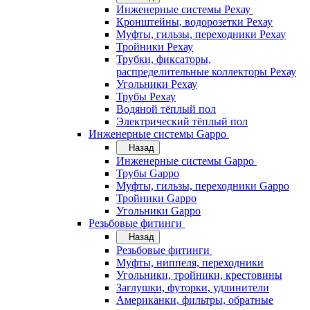
Инженерные системы Рехау
Кронштейны, водорозетки Рехау
Муфты, гильзы, переходники Рехау
Тройники Рехау
Трубки, фиксаторы,
распределительные коллекторы Рехау
Угольники Рехау
Трубы Рехау
Водяной тёплый пол
Электрический тёплый пол
Инженерные системы Gappo
Назад
Инженерные системы Gappo
Трубы Gappo
Муфты, гильзы, переходники Gappo
Тройники Gappo
Угольники Gappo
Резьбовые фитинги
Назад
Резьбовые фитинги
Муфты, ниппеля, переходники
Угольники, тройники, крестовины
Заглушки, футорки, удлинители
Американки, фильтры, обратные