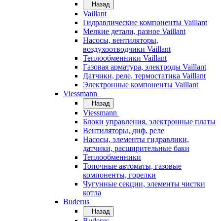
Назад
Vaillant
Гидравлические компоненты Vaillant
Мелкие детали, разное Vaillant
Насосы, вентиляторы,
воздухоотводчики Vaillant
Теплообменники Vaillant
Газовая арматура, электроды Vaillant
Датчики, реле, термостатика Vaillant
Электронные компоненты Vaillant
Viessmann
Назад
Viessmann
Блоки управления, электронные платы
Вентиляторы, диф. реле
Насосы, элементы гидравлики,
датчики, расширительные баки
Теплообменники
Топочные автоматы, газовые
компоненты, горелки
Чугунные секции, элементы чистки
котла
Buderus
Назад
Buderus