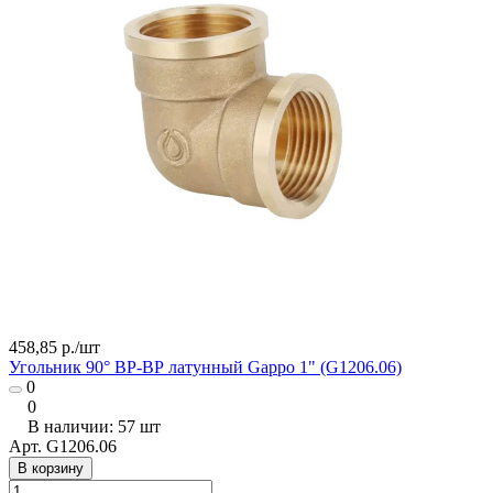
458,85 р./
шт
Угольник 90° ВР-ВР латунный Gappo 1" (G1206.06)
0
0
В наличии: 57
шт
Арт.
G1206.06
В корзину