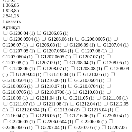
1 366,85
1 953,85
2 541,25
Показать
Артикул
G1206.04
(
1
)
G1206.05
(
1
)
G1206.0504
(
1
)
G1206.06
(
1
)
G1206.0605
(
1
)
G1206.07
(
1
)
G1206.08
(
1
)
G1206.09
(
1
)
G1207.04
(
1
)
G1207.05
(
1
)
G1207.0504
(
1
)
G1207.06
(
1
)
G1207.0604
(
1
)
G1207.0605
(
1
)
G1207.07
(
1
)
G1207.08
(
1
)
G1207.09
(
1
)
G1208.04
(
1
)
G1208.05
(
1
)
G1208.06
(
1
)
G1208.07
(
1
)
G1208.08
(
1
)
G1208.09
(
1
)
G1209.04
(
1
)
G1210.04
(
1
)
G1210.05
(
1
)
G1210.0504
(
1
)
G1210.06
(
1
)
G1210.0604
(
1
)
G1210.0605
(
1
)
G1210.07
(
1
)
G1210.0704
(
1
)
G1210.0705
(
1
)
G1210.0706
(
1
)
G1210.08
(
1
)
G1210.09
(
1
)
G1211.04
(
1
)
G1211.05
(
1
)
G1211.06
(
1
)
G1211.07
(
1
)
G1211.08
(
1
)
G1212.04
(
1
)
G1212.05
(
1
)
G1212.0504
(
1
)
G1213.04
(
2
)
G1215.04
(
1
)
G1216.04
(
1
)
G1216.05
(
1
)
G1216.06
(
1
)
G2206.04
(
1
)
G2206.05
(
1
)
G2206.0504
(
1
)
G2206.06
(
1
)
G2206.0605
(
1
)
G2207.04
(
1
)
G2207.05
(
1
)
G2207.06