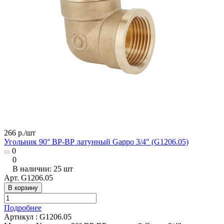
266 р./
шт
Угольник 90° ВР-ВР латунный Gappo 3/4" (G1206.05)
0
0
В наличии: 25
шт
Арт.
G1206.05
В корзину
Подробнее
Артикул
:
G1206.05