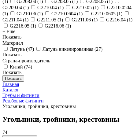
(
1
)
G2208.04
(
1
)
G2208.05
(
1
)
G2208.06
(
1
)
G2209.04
(
1
)
G2210.04
(
1
)
G2210.05
(
1
)
G2210.0504
(
1
)
G2210.06
(
1
)
G2210.0604
(
1
)
G2210.0605
(
1
)
G2211.04
(
1
)
G2211.05
(
1
)
G2211.06
(
1
)
G2216.04
(
1
)
G2216.05
(
1
)
G2216.06
(
1
)
+ Еще
Показать
Материал
Латунь
(
47
)
Латунь никелированная
(
27
)
Показать
Страна-производитель
Китай
(
74
)
Показать
Показать
Главная
Каталог
Трубы и фитинги
Резьбовые фитинги
Угольники, тройники, крестовины
Угольники, тройники, крестовины
74