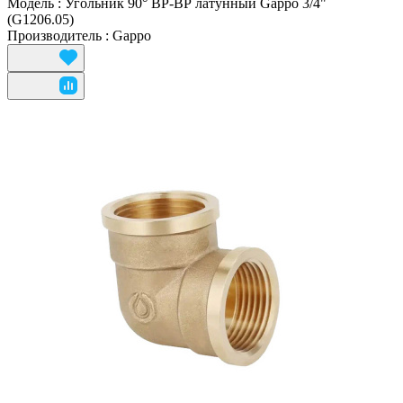
Модель
:
Угольник 90° ВР-ВР латунный Gappo 3/4"
(G1206.05)
Производитель
:
Gappo