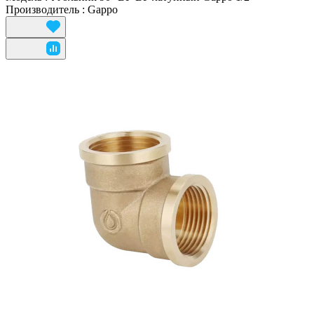
Производитель
:
Gappo