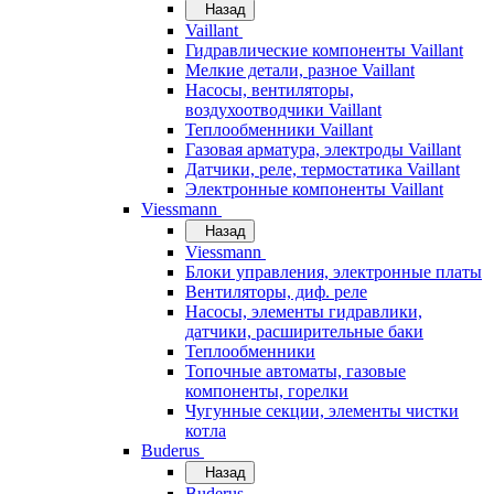
Назад
Vaillant
Гидравлические компоненты Vaillant
Мелкие детали, разное Vaillant
Насосы, вентиляторы,
воздухоотводчики Vaillant
Теплообменники Vaillant
Газовая арматура, электроды Vaillant
Датчики, реле, термостатика Vaillant
Электронные компоненты Vaillant
Viessmann
Назад
Viessmann
Блоки управления, электронные платы
Вентиляторы, диф. реле
Насосы, элементы гидравлики,
датчики, расширительные баки
Теплообменники
Топочные автоматы, газовые
компоненты, горелки
Чугунные секции, элементы чистки
котла
Buderus
Назад
Buderus