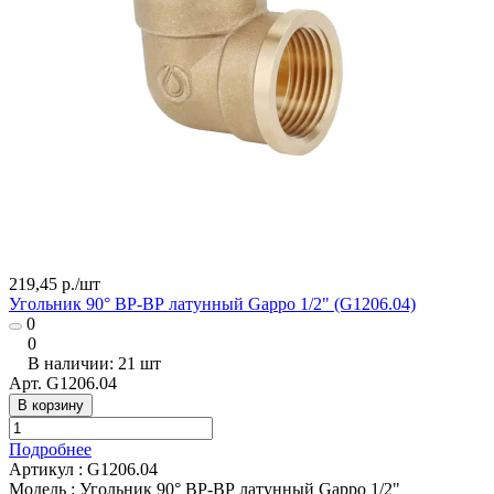
219,45 р./
шт
Угольник 90° ВР-ВР латунный Gappo 1/2" (G1206.04)
0
0
В наличии: 21
шт
Арт.
G1206.04
В корзину
Подробнее
Артикул
:
G1206.04
Модель
:
Угольник 90° ВР-ВР латунный Gappo 1/2"