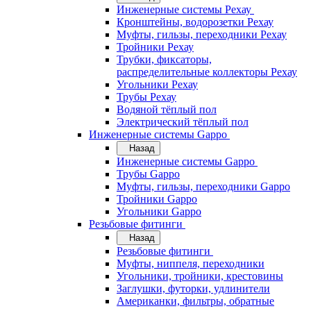
Инженерные системы Рехау
Кронштейны, водорозетки Рехау
Муфты, гильзы, переходники Рехау
Тройники Рехау
Трубки, фиксаторы,
распределительные коллекторы Рехау
Угольники Рехау
Трубы Рехау
Водяной тёплый пол
Электрический тёплый пол
Инженерные системы Gappo
Назад
Инженерные системы Gappo
Трубы Gappo
Муфты, гильзы, переходники Gappo
Тройники Gappo
Угольники Gappo
Резьбовые фитинги
Назад
Резьбовые фитинги
Муфты, ниппеля, переходники
Угольники, тройники, крестовины
Заглушки, футорки, удлинители
Американки, фильтры, обратные