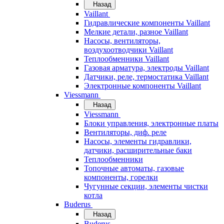
Назад
Vaillant
Гидравлические компоненты Vaillant
Мелкие детали, разное Vaillant
Насосы, вентиляторы,
воздухоотводчики Vaillant
Теплообменники Vaillant
Газовая арматура, электроды Vaillant
Датчики, реле, термостатика Vaillant
Электронные компоненты Vaillant
Viessmann
Назад
Viessmann
Блоки управления, электронные платы
Вентиляторы, диф. реле
Насосы, элементы гидравлики,
датчики, расширительные баки
Теплообменники
Топочные автоматы, газовые
компоненты, горелки
Чугунные секции, элементы чистки
котла
Buderus
Назад
Buderus