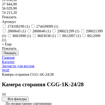
37 844,90
56 029,90
74 215,20
Показать
Артикул
274106199
(
1
)
274439099
(
1
)
2800645
(
1
)
2800646
(
1
)
298021299
(
1
)
298021399
(
1
)
8601898
(
1
)
8603038
(
1
)
8612097
(
1
)
8612099
(
1
)
+ Еще
Показать
Показать
Главная
Каталог
Запчасти для котлов
Wolf
Камера сгорания CGG-1K-24/28
Камера сгорания CGG-1K-24/28
10
Все фильтры
По возрастанию сортировки