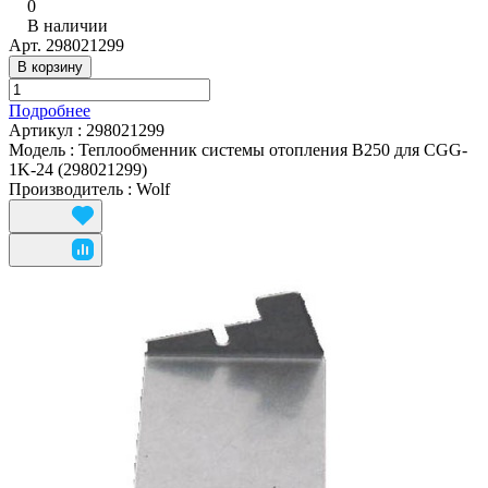
0
В наличии
Арт.
298021299
В корзину
Подробнее
Артикул
:
298021299
Модель
:
Теплообменник системы отопления B250 для CGG-
1K-24 (298021299)
Производитель
:
Wolf