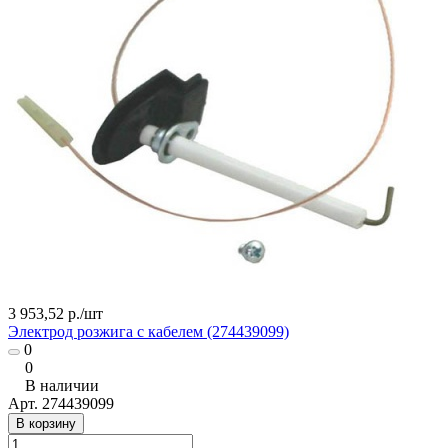
3 953,52 р./
шт
Электрод розжига с кабелем (274439099)
0
0
В наличии
Арт.
274439099
В корзину