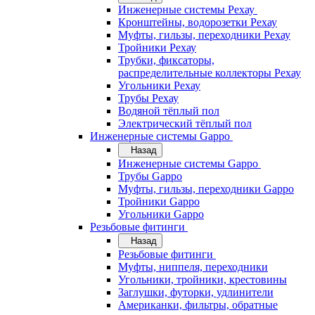
Инженерные системы Рехау
Кронштейны, водорозетки Рехау
Муфты, гильзы, переходники Рехау
Тройники Рехау
Трубки, фиксаторы,
распределительные коллекторы Рехау
Угольники Рехау
Трубы Рехау
Водяной тёплый пол
Электрический тёплый пол
Инженерные системы Gappo
Назад
Инженерные системы Gappo
Трубы Gappo
Муфты, гильзы, переходники Gappo
Тройники Gappo
Угольники Gappo
Резьбовые фитинги
Назад
Резьбовые фитинги
Муфты, ниппеля, переходники
Угольники, тройники, крестовины
Заглушки, футорки, удлинители
Американки, фильтры, обратные