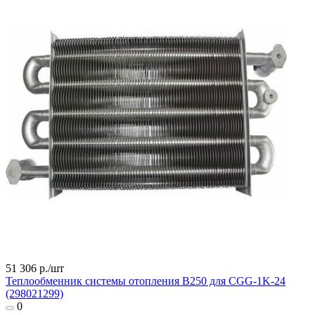
51 306 р./
шт
Теплообменник системы отопления B250 для CGG-1K-24
(298021299)
0