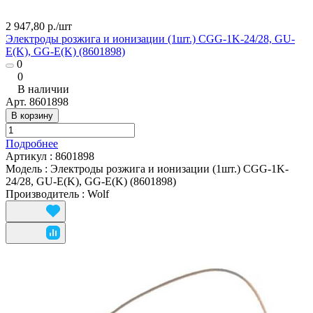
2 947,80 р./
шт
Электроды розжига и ионизации (1шт.) CGG-1K-24/28, GU-
E(K), GG-E(K) (8601898)
0
0
В наличии
Арт.
8601898
В корзину
Подробнее
Артикул
:
8601898
Модель
:
Электроды розжига и ионизации (1шт.) CGG-1K-
24/28, GU-E(K), GG-E(K) (8601898)
Производитель
:
Wolf