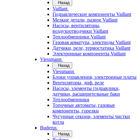
Назад
Vaillant
Гидравлические компоненты Vaillant
Мелкие детали, разное Vaillant
Насосы, вентиляторы,
воздухоотводчики Vaillant
Теплообменники Vaillant
Газовая арматура, электроды Vaillant
Датчики, реле, термостатика Vaillant
Электронные компоненты Vaillant
Viessmann
Назад
Viessmann
Блоки управления, электронные платы
Вентиляторы, диф. реле
Насосы, элементы гидравлики,
датчики, расширительные баки
Теплообменники
Топочные автоматы, газовые
компоненты, горелки
Чугунные секции, элементы чистки
котла
Buderus
Назад
Buderus