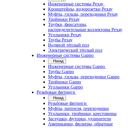
Инженерные системы Рехау
Кронштейны, водорозетки Рехау
Муфты, гильзы, переходники Рехау
Тройники Рехау
Трубки, фиксаторы,
распределительные коллекторы Рехау
Угольники Рехау
Трубы Рехау
Водяной тёплый пол
Электрический тёплый пол
Инженерные системы Gappo
Назад
Инженерные системы Gappo
Трубы Gappo
Муфты, гильзы, переходники Gappo
Тройники Gappo
Угольники Gappo
Резьбовые фитинги
Назад
Резьбовые фитинги
Муфты, ниппеля, переходники
Угольники, тройники, крестовины
Заглушки, футорки, удлинители
Американки, фильтры, обратные