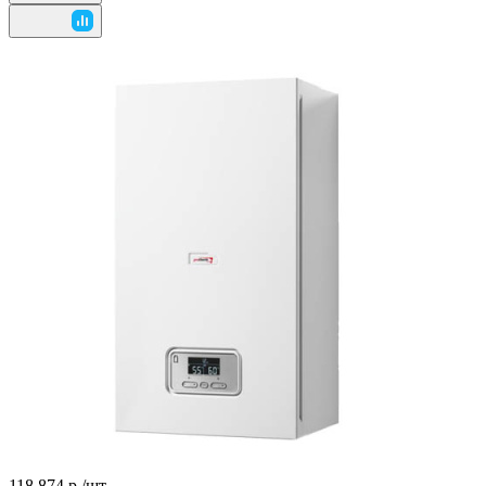
118 874 р./
шт