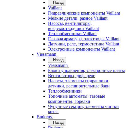
Назад
Vaillant
Гидравлические компоненты Vaillant
Мелкие детали, разное Vaillant
Насосы, вентиляторы,
воздухоотводчики Vaillant
Теплообменники Vaillant
Газовая арматура, электроды Vaillant
Датчики, реле, термостатика Vaillant
Электронные компоненты Vaillant
Viessmann
Назад
Viessmann
Блоки управления, электронные платы
Вентиляторы, диф. реле
Насосы, элементы гидравлики,
датчики, расширительные баки
Теплообменники
Топочные автоматы, газовые
компоненты, горелки
Чугунные секции, элементы чистки
котла
Buderus
Назад
Buderus