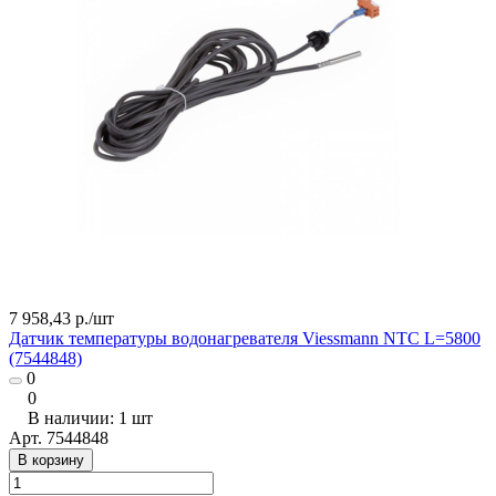
7 958,43 р./
шт
Датчик температуры водонагревателя Viessmann NTC L=5800
(7544848)
0
0
В наличии: 1
шт
Арт.
7544848
В корзину