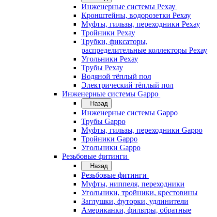
Инженерные системы Рехау
Кронштейны, водорозетки Рехау
Муфты, гильзы, переходники Рехау
Тройники Рехау
Трубки, фиксаторы,
распределительные коллекторы Рехау
Угольники Рехау
Трубы Рехау
Водяной тёплый пол
Электрический тёплый пол
Инженерные системы Gappo
Назад
Инженерные системы Gappo
Трубы Gappo
Муфты, гильзы, переходники Gappo
Тройники Gappo
Угольники Gappo
Резьбовые фитинги
Назад
Резьбовые фитинги
Муфты, ниппеля, переходники
Угольники, тройники, крестовины
Заглушки, футорки, удлинители
Американки, фильтры, обратные