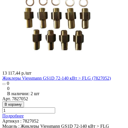
13 117,44 р./
шт
Жиклеры Viessmann GS1D 72-140 кВт > FLG (7827052)
0
0
В наличии: 2
шт
Арт.
7827052
В корзину
Подробнее
Артикул
:
7827052
Модель
:
Жиклеры Viessmann GS1D 72-140 кВт > FLG