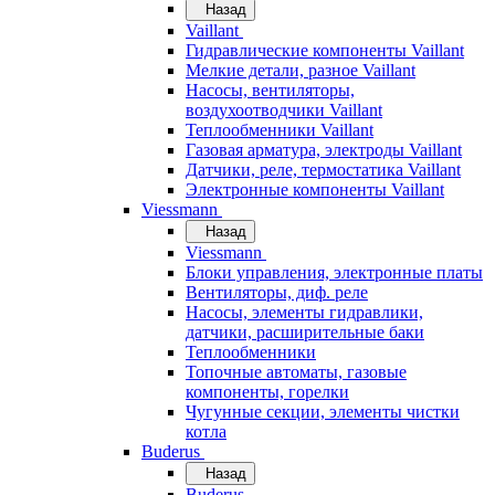
Назад
Vaillant
Гидравлические компоненты Vaillant
Мелкие детали, разное Vaillant
Насосы, вентиляторы,
воздухоотводчики Vaillant
Теплообменники Vaillant
Газовая арматура, электроды Vaillant
Датчики, реле, термостатика Vaillant
Электронные компоненты Vaillant
Viessmann
Назад
Viessmann
Блоки управления, электронные платы
Вентиляторы, диф. реле
Насосы, элементы гидравлики,
датчики, расширительные баки
Теплообменники
Топочные автоматы, газовые
компоненты, горелки
Чугунные секции, элементы чистки
котла
Buderus
Назад
Buderus