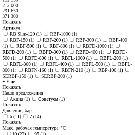
212 000
291 650
371 300
Показать
Артикул
RB Slim-120
(
1
)
RBF-1000
(
1
)
RBF-150
(
1
)
RBF-200
(
1
)
RBF-300
(
1
)
RBF-400
(
1
)
RBF-500
(
1
)
RBF-800
(
1
)
RBFD-1000
(
1
)
RBFD-200
(
1
)
RBFD-300
(
1
)
RBFD-400
(
1
)
RBFD-
500
(
1
)
RBFD-800
(
1
)
RBFL-1000
(
1
)
RBFL-200
(
1
)
RBFL-300
(
1
)
RBFL-400
(
1
)
RBFL-500
(
1
)
RBFL-
800
(
1
)
RBFN-160
(
1
)
RBFN-210
(
1
)
RBP-100
(
1
)
SERBF-150
(
1
)
SERBF-200
(
1
)
+ Еще
Показать
Наши предложения
Акция
(
1
)
Советуем
(
1
)
Показать
Давление, бар
6
(
11
)
7
(
14
)
Показать
Макс. рабочая температура, °C
110
(
22
)
95
(
1
)