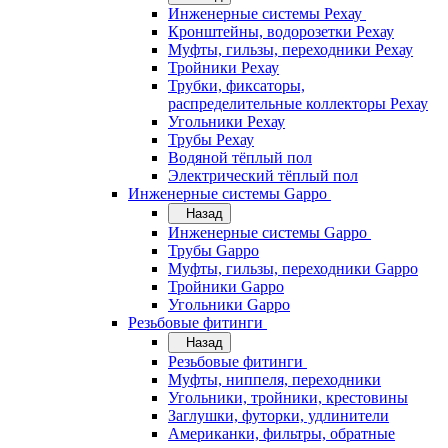
Инженерные системы Рехау
Кронштейны, водорозетки Рехау
Муфты, гильзы, переходники Рехау
Тройники Рехау
Трубки, фиксаторы,
распределительные коллекторы Рехау
Угольники Рехау
Трубы Рехау
Водяной тёплый пол
Электрический тёплый пол
Инженерные системы Gappo
Назад
Инженерные системы Gappo
Трубы Gappo
Муфты, гильзы, переходники Gappo
Тройники Gappo
Угольники Gappo
Резьбовые фитинги
Назад
Резьбовые фитинги
Муфты, ниппеля, переходники
Угольники, тройники, крестовины
Заглушки, футорки, удлинители
Американки, фильтры, обратные