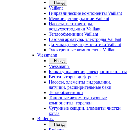
Назад
Vaillant
Гидравлические компоненты Vaillant
Мелкие детали, разное Vaillant
Насосы, вентиляторы,
воздухоотводчики Vaillant
Теплообменники Vaillant
Газовая арматура, электроды Vaillant
Датчики, реле, термостатика Vaillant
Электронные компоненты Vaillant
Viessmann
Назад
Viessmann
Блоки управления, электронные платы
Вентиляторы, диф. реле
Насосы, элементы гидравлики,
датчики, расширительные баки
Теплообменники
Топочные автоматы, газовые
компоненты, горелки
Чугунные секции, элементы чистки
котла
Buderus
Назад
Buderus