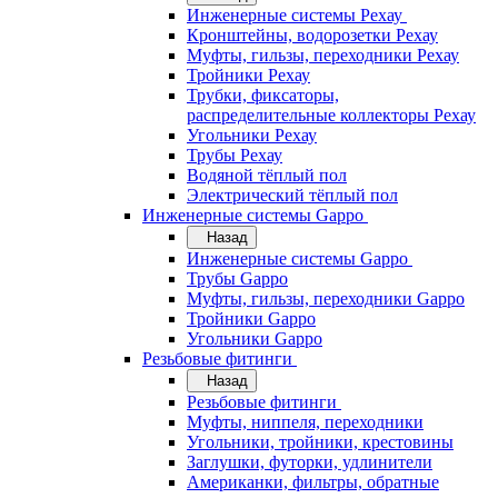
Инженерные системы Рехау
Кронштейны, водорозетки Рехау
Муфты, гильзы, переходники Рехау
Тройники Рехау
Трубки, фиксаторы,
распределительные коллекторы Рехау
Угольники Рехау
Трубы Рехау
Водяной тёплый пол
Электрический тёплый пол
Инженерные системы Gappo
Назад
Инженерные системы Gappo
Трубы Gappo
Муфты, гильзы, переходники Gappo
Тройники Gappo
Угольники Gappo
Резьбовые фитинги
Назад
Резьбовые фитинги
Муфты, ниппеля, переходники
Угольники, тройники, крестовины
Заглушки, футорки, удлинители
Американки, фильтры, обратные