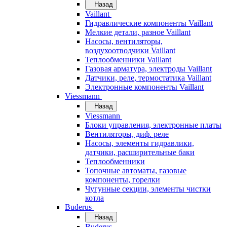
Назад
Vaillant
Гидравлические компоненты Vaillant
Мелкие детали, разное Vaillant
Насосы, вентиляторы,
воздухоотводчики Vaillant
Теплообменники Vaillant
Газовая арматура, электроды Vaillant
Датчики, реле, термостатика Vaillant
Электронные компоненты Vaillant
Viessmann
Назад
Viessmann
Блоки управления, электронные платы
Вентиляторы, диф. реле
Насосы, элементы гидравлики,
датчики, расширительные баки
Теплообменники
Топочные автоматы, газовые
компоненты, горелки
Чугунные секции, элементы чистки
котла
Buderus
Назад
Buderus