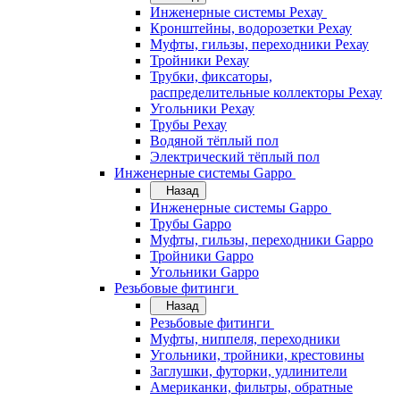
Инженерные системы Рехау
Кронштейны, водорозетки Рехау
Муфты, гильзы, переходники Рехау
Тройники Рехау
Трубки, фиксаторы,
распределительные коллекторы Рехау
Угольники Рехау
Трубы Рехау
Водяной тёплый пол
Электрический тёплый пол
Инженерные системы Gappo
Назад
Инженерные системы Gappo
Трубы Gappo
Муфты, гильзы, переходники Gappo
Тройники Gappo
Угольники Gappo
Резьбовые фитинги
Назад
Резьбовые фитинги
Муфты, ниппеля, переходники
Угольники, тройники, крестовины
Заглушки, футорки, удлинители
Американки, фильтры, обратные