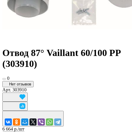
Отвод 87° Vaillant 60/100 PP
(303910)
0
Нет отзывов
Арт.
303910
6 664 р./
шт