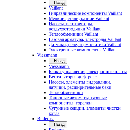
Назад
Vaillant
Гидравлические компоненты Vaillant
Мелкие детали, разное Vaillant
Насосы, вентиляторы,
воздухоотводчики Vaillant
Теплообменники Vaillant
Газовая арматура, электроды Vaillant
Датчики, реле, термостатика Vaillant
Электронные компоненты Vaillant
Viessmann
Назад
Viessmann
Блоки управления, электронные платы
Вентиляторы, диф. реле
Насосы, элементы гидравлики,
датчики, расширительные баки
Теплообменники
Топочные автоматы, газовые
компоненты, горелки
Чугунные секции, элементы чистки
котла
Buderus
Назад
Buderus