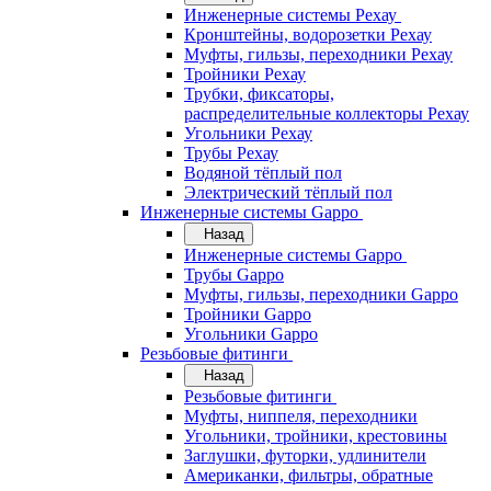
Инженерные системы Рехау
Кронштейны, водорозетки Рехау
Муфты, гильзы, переходники Рехау
Тройники Рехау
Трубки, фиксаторы,
распределительные коллекторы Рехау
Угольники Рехау
Трубы Рехау
Водяной тёплый пол
Электрический тёплый пол
Инженерные системы Gappo
Назад
Инженерные системы Gappo
Трубы Gappo
Муфты, гильзы, переходники Gappo
Тройники Gappo
Угольники Gappo
Резьбовые фитинги
Назад
Резьбовые фитинги
Муфты, ниппеля, переходники
Угольники, тройники, крестовины
Заглушки, футорки, удлинители
Американки, фильтры, обратные