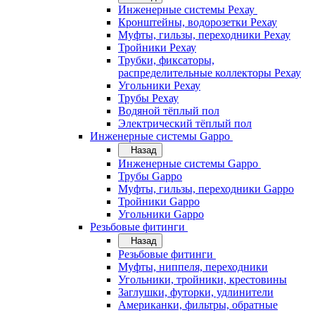
Инженерные системы Рехау
Кронштейны, водорозетки Рехау
Муфты, гильзы, переходники Рехау
Тройники Рехау
Трубки, фиксаторы,
распределительные коллекторы Рехау
Угольники Рехау
Трубы Рехау
Водяной тёплый пол
Электрический тёплый пол
Инженерные системы Gappo
Назад
Инженерные системы Gappo
Трубы Gappo
Муфты, гильзы, переходники Gappo
Тройники Gappo
Угольники Gappo
Резьбовые фитинги
Назад
Резьбовые фитинги
Муфты, ниппеля, переходники
Угольники, тройники, крестовины
Заглушки, футорки, удлинители
Американки, фильтры, обратные