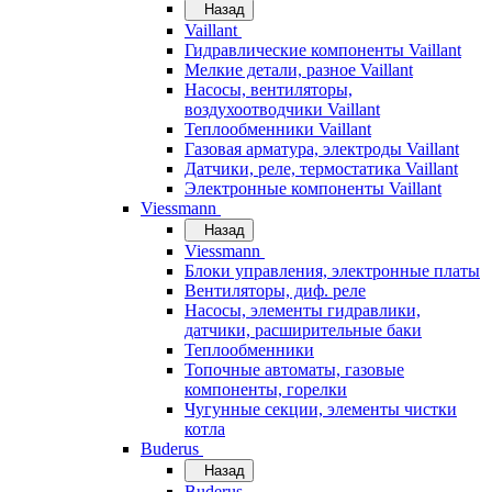
Назад
Vaillant
Гидравлические компоненты Vaillant
Мелкие детали, разное Vaillant
Насосы, вентиляторы,
воздухоотводчики Vaillant
Теплообменники Vaillant
Газовая арматура, электроды Vaillant
Датчики, реле, термостатика Vaillant
Электронные компоненты Vaillant
Viessmann
Назад
Viessmann
Блоки управления, электронные платы
Вентиляторы, диф. реле
Насосы, элементы гидравлики,
датчики, расширительные баки
Теплообменники
Топочные автоматы, газовые
компоненты, горелки
Чугунные секции, элементы чистки
котла
Buderus
Назад
Buderus