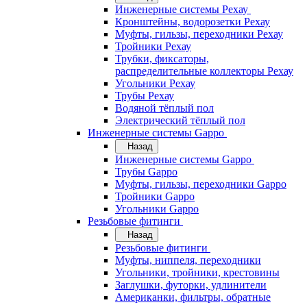
Инженерные системы Рехау
Кронштейны, водорозетки Рехау
Муфты, гильзы, переходники Рехау
Тройники Рехау
Трубки, фиксаторы,
распределительные коллекторы Рехау
Угольники Рехау
Трубы Рехау
Водяной тёплый пол
Электрический тёплый пол
Инженерные системы Gappo
Назад
Инженерные системы Gappo
Трубы Gappo
Муфты, гильзы, переходники Gappo
Тройники Gappo
Угольники Gappo
Резьбовые фитинги
Назад
Резьбовые фитинги
Муфты, ниппеля, переходники
Угольники, тройники, крестовины
Заглушки, футорки, удлинители
Американки, фильтры, обратные