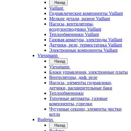
Назад
Vaillant
Гидравлические компоненты Vaillant
Мелкие детали, разное Vaillant
Насосы, вентиляторы,
воздухоотводчики Vaillant
Теплообменники Vaillant
Газовая арматура, электроды Vaillant
Датчики, реле, термостатика Vaillant
Электронные компоненты Vaillant
Viessmann
Назад
Viessmann
Блоки управления, электронные платы
Вентиляторы, диф. реле
Насосы, элементы гидравлики,
датчики, расширительные баки
Теплообменники
Топочные автоматы, газовые
компоненты, горелки
Чугунные секции, элементы чистки
котла
Buderus
Назад
Buderus